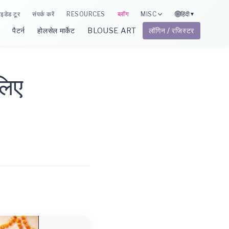
🌐
ाइडेड टूर
संपर्क करें
RESOURCES
ब्लॉग
MISC
हिंदी
▼
पैटर्न
होलसेल मार्केट
BLOUSE ART
लॉगिन / रजिस्टर
 लिए