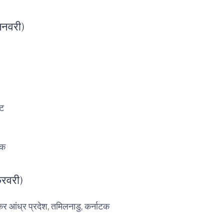
जनवरी)
िट
ाक
रवरी)
ेषकर आंध्र प्रदेश, तमिलनाडु, कर्नाटक